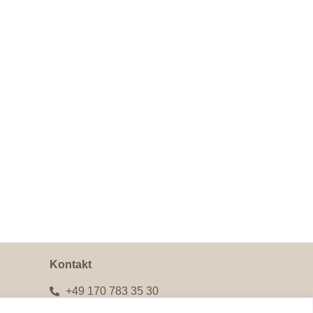
Kontakt
+49 170 783 35 30
kontakt@deustercoaching.de