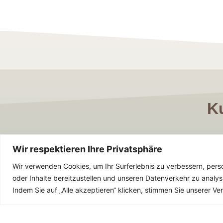
K
„Wer die G
Wir respektieren Ihre Privatsphäre
Ich war zu oft mit meinen 
Wir verwenden Cookies, um Ihr Surferlebnis zu verbessern, perso
und zu wenig selbstreflekti
oder Inhalte bereitzustellen und unseren Datenverkehr zu analys
hat mir gezeigt, dass ich be
Indem Sie auf „Alle akzeptieren“ klicken, stimmen Sie unserer 
- ganz egal unter welchen 
Kraft für die positive Verä
Managementsituationen bespr