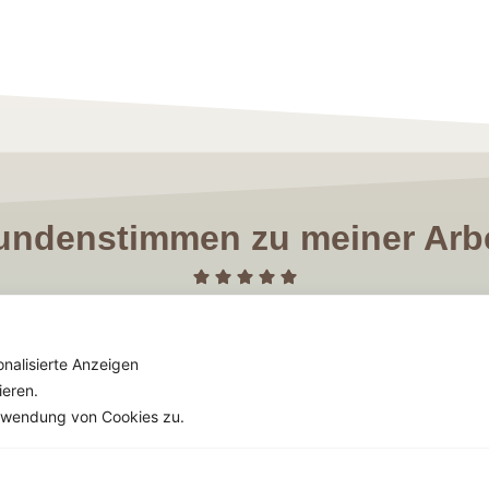
undenstimmen zu meiner Arbe
egenwart genießt, hat in der Zukunft eine wunderbare Ver
Gedanken in der Zukunft, mit mir ungeduldig und dadurch im Busi
nalisierte Anzeigen
ert, bis mich eine schwere Krankheit auf den Boden der Tatsach
ieren.
i aller Leistung in der Vergangenheit auch stolz auf Erreichtes
Verwendung von Cookies zu.
Umständen - genießen kann, denn alles kann sich zum Bessere
nderung für mich schöpfen. Wir haben in vielen Sitzungen die u
ochen, die mir sehr geholfen und mich weitergebracht haben. 