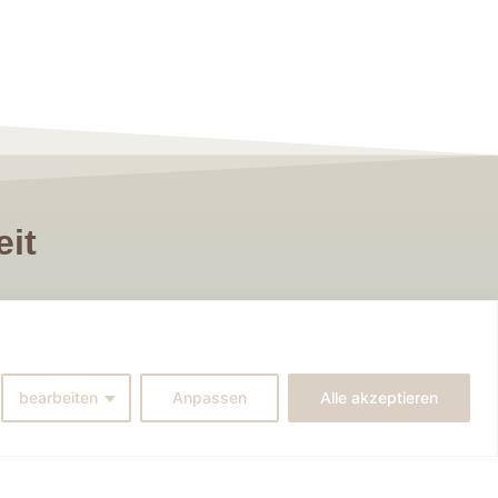
it
gangenheit“
ness nicht genug fokussiert
en zurückgeholt hat. Claudia
bearbeiten
Anpassen
Alle akzeptieren
 sein kann und den Augenblick
n wenden. Daraus konnte ich
nterschiedlichen Lebens- und
Ich bin zurück im Job und in