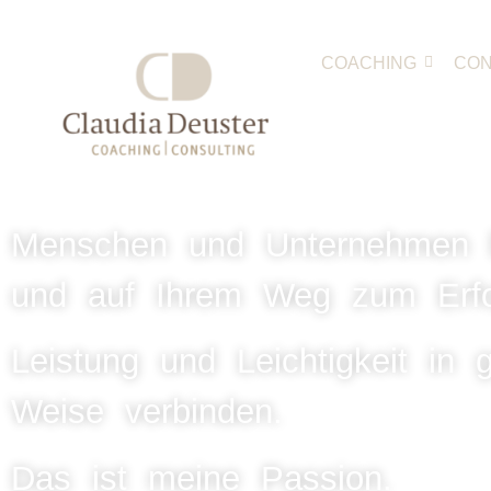
COACHING
CON
Menschen und Unternehmen
und auf Ihrem Weg zum Erfol
Leistung und Leichtigkeit in g
Weise verbinden.
Das ist meine Passion.